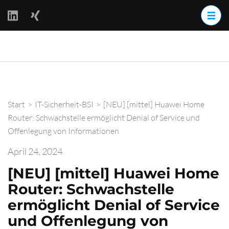
Zum
Inhalt
springen
(Enter
BackOff –
drücken)
BACKups OFFline
Start
>
IT-Sicherheit-BSI
>
[NEU] [mittel] Huawei Home
Router: Schwachstelle ermöglicht Denial of Service und
Offenlegung von Informationen
April 24, 2024
[NEU] [mittel] Huawei Home
Router: Schwachstelle
ermöglicht Denial of Service
und Offenlegung von