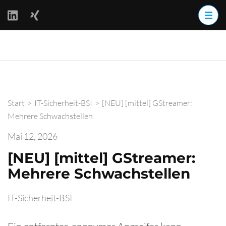
Zum
Inhalt
springen
(Enter
BackOff –
drücken)
BACKups OFFline
Start
>
IT-Sicherheit-BSI
>
[NEU] [mittel] GStreamer:
Mehrere Schwachstellen
Mai 12, 2026
[NEU] [mittel] GStreamer:
Mehrere Schwachstellen
IT-Sicherheit-BSI