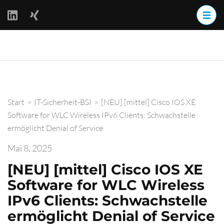
Zum
Inhalt
springen
(Enter
BackOff –
drücken)
BACKups OFFline
Start
>
IT-Sicherheit-BSI
>
[NEU] [mittel] Cisco IOS XE
Software for WLC Wireless IPv6 Clients: Schwachstelle
ermöglicht Denial of Service
Mai 8, 2025
[NEU] [mittel] Cisco IOS XE
Software for WLC Wireless
IPv6 Clients: Schwachstelle
ermöglicht Denial of Service