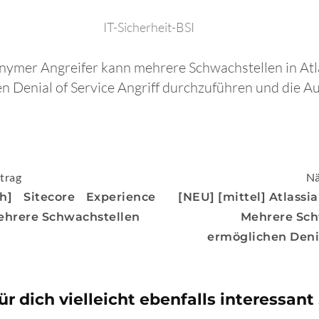
IT-Sicherheit-BSI
onymer Angreifer kann mehrere Schwachstellen in At
n Denial of Service Angriff durchzuführen und die A
igation
trag
Nä
h] Sitecore Experience
[NEU] [mittel] Atlassi
ehrere Schwachstellen
Mehrere Sch
ermöglichen Denia
ür dich vielleicht ebenfalls interessant