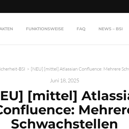
AKTEN
FUNKTIONSWEISE
FAQ
NEWS – BSI
Sicherheit-BSI
>
[NEU] [mittel] Atlassian Confluence: Mehrere Sc
Juni 18, 2025
EU] [mittel] Atlass
Confluence: Mehrer
Schwachstellen