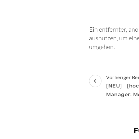
Ein entfernter, an
ausnutzen, um eine
umgehen.
Beitragsnav
Vorheriger Bei
[NEU] [hoc
Manager: M
F