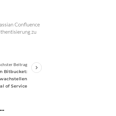
lassian Confluence
uthentisierung zu
chster Beitrag
an Bitbucket:
wachstellen
l of Service
 …