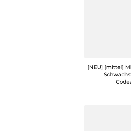
[NEU] [mittel] M
Schwachst
Code