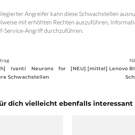
ivilegierter Angreifer kann diese Schwachstellen ausn
ilweise mit erhöhten Rechten auszuführen, Informat
f-Service-Angriff durchzuführen.
igation
trag
Nä
h] Ivanti Neurons for
[NEU] [mittel] Lenovo B
re Schwachstellen
Sch
ür dich vielleicht ebenfalls interessant