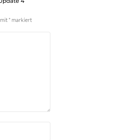
Update 4
 mit
*
markiert