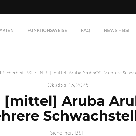
AKTEN
FUNKTIONSWEISE
FAQ
NEWS – BSI
T-Sicherheit-BSI
>
[NEU] [mittel] Aruba ArubaOS: Mehrere Schwa
Oktober 15, 2025
 [mittel] Aruba Ar
hrere Schwachstel
IT-Sicherheit-BSI