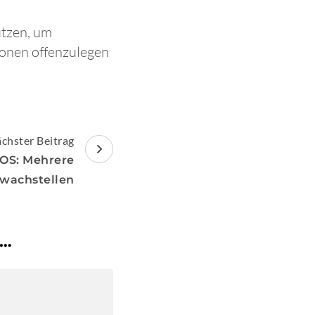
utzen, um
ionen offenzulegen
chster Beitrag
IOS: Mehrere
wachstellen
 …