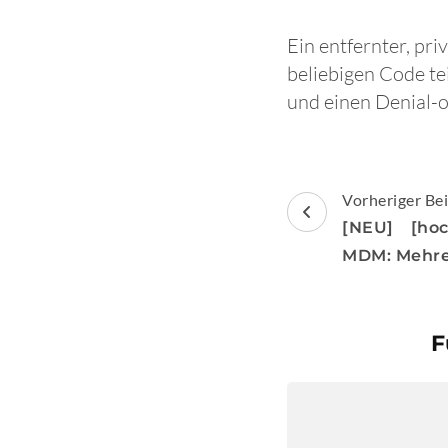
Ein entfernter, pr
beliebigen Code te
und einen Denial-o
Beitragsnav
Vorheriger Bei
[NEU] [hoc
MDM: Mehre
F