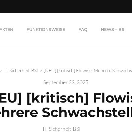
AKTEN
FUNKTIONSWEISE
FAQ
NEWS – BSI
>
IT-Sicherheit-BSI
>
[NEU] [kritisch] Flowise: Mehrere Schwachs
September 23, 2025
EU] [kritisch] Flowi
hrere Schwachstel
IT-Sicherheit-BSI