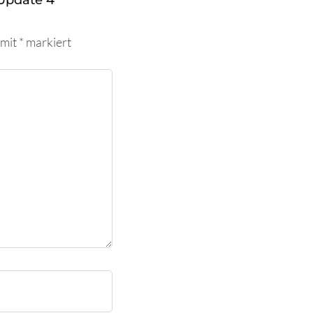
Update 4
 mit
*
markiert