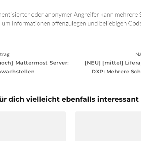
thentisierter oder anonymer Angreifer kann mehrere 
, um Informationen offenzulegen und beliebigen Cod
igation
trag
Nä
och] Mattermost Server:
[NEU] [mittel] Lifer
hwachstellen
DXP: Mehrere Sch
ür dich vielleicht ebenfalls interessant