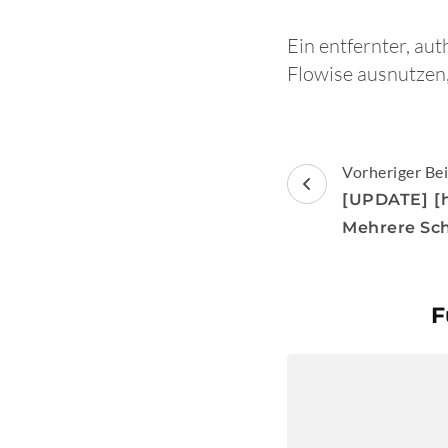
Ein entfernter, au
Flowise ausnutzen
Beitragsnav
Vorheriger Bei
[UPDATE] [h
Mehrere Sc
F