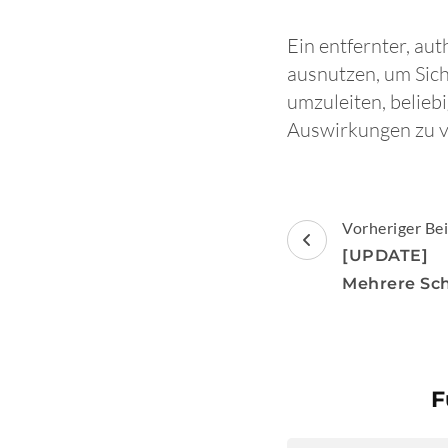
Ein entfernter, au
ausnutzen, um Sic
umzuleiten, belieb
Auswirkungen zu v
Beitragsnav
Vorheriger Bei
[UPDATE] 
Mehrere Sc
F