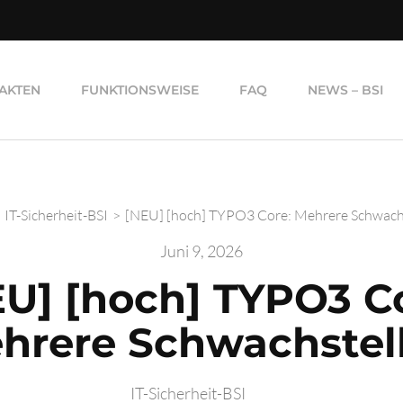
AKTEN
FUNKTIONSWEISE
FAQ
NEWS – BSI
IT-Sicherheit-BSI
>
[NEU] [hoch] TYPO3 Core: Mehrere Schwach
Juni 9, 2026
U] [hoch] TYPO3 C
hrere Schwachstel
IT-Sicherheit-BSI