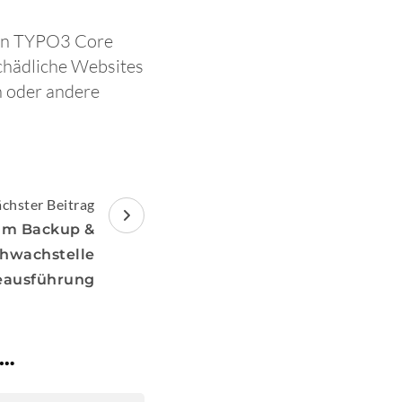
n in TYPO3 Core
chädliche Websites
n oder andere
chster Beitrag
am Backup &
chwachstelle
eausführung
 …