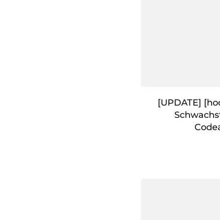
[UPDATE] [hoc
Schwachst
Code