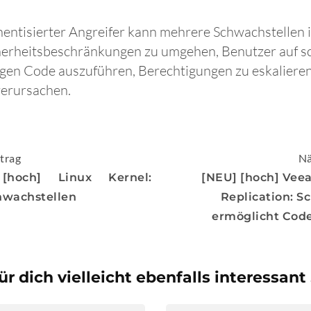
thentisierter Angreifer kann mehrere Schwachstelle
herheitsbeschränkungen zu umgehen, Benutzer auf s
igen Code auszuführen, Berechtigungen zu eskaliere
erursachen.
igation
trag
Nä
[hoch] Linux Kernel:
[NEU] [hoch] Vee
hwachstellen
Replication: S
ermöglicht Cod
ür dich vielleicht ebenfalls interessant