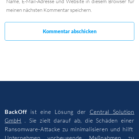
Name, E-Mail-Adresse und Website in diesem Browser für
meinen nächsten Kommentar speichern.
BackOff
ist eine Lösung der
Central Solution
GmbH
. Sie zielt darauf ab, die Schäden einer
Ransomware-Attacke zu minimalisieren und hilft
Unternehmen vorbeugende Maßnahmen zu