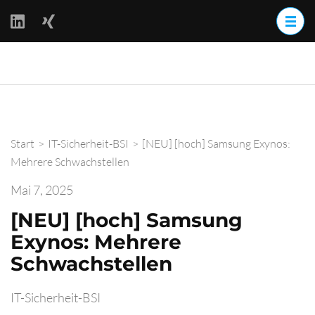
Zum
Inhalt
springen
(Enter
BackOff –
drücken)
BACKups OFFline
Start
>
IT-Sicherheit-BSI
>
[NEU] [hoch] Samsung Exynos:
Mehrere Schwachstellen
Mai 7, 2025
[NEU] [hoch] Samsung
Exynos: Mehrere
Schwachstellen
IT-Sicherheit-BSI