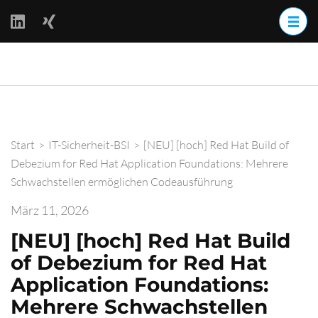
Zum
Inhalt
springen
(Enter
BackOff –
drücken)
BACKups OFFline
Start
>
IT-Sicherheit-BSI
>
[NEU] [hoch] Red Hat Build of
Debezium for Red Hat Application Foundations: Mehrere
Schwachstellen ermöglichen Codeausführung
März 11, 2026
[NEU] [hoch] Red Hat Build
of Debezium for Red Hat
Application Foundations:
Mehrere Schwachstellen