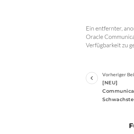
Ein entfernter, an
Oracle Communicati
Verfügbarkeit zu g
Beitragsnav
Vorheriger Bei
[NEU] 
Communi
Schwachste
F