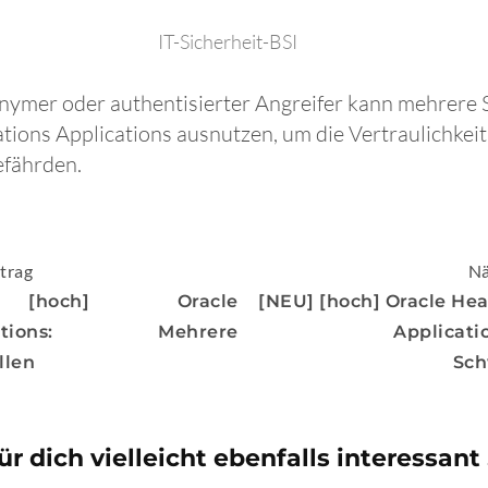
IT-Sicherheit-BSI
onymer oder authentisierter Angreifer kann mehrere 
ons Applications ausnutzen, um die Vertraulichkeit,
efährden.
igation
trag
Nä
[hoch] Oracle
[NEU] [hoch] Oracle Hea
cations: Mehrere
Applicati
llen
Sch
ür dich vielleicht ebenfalls interessant