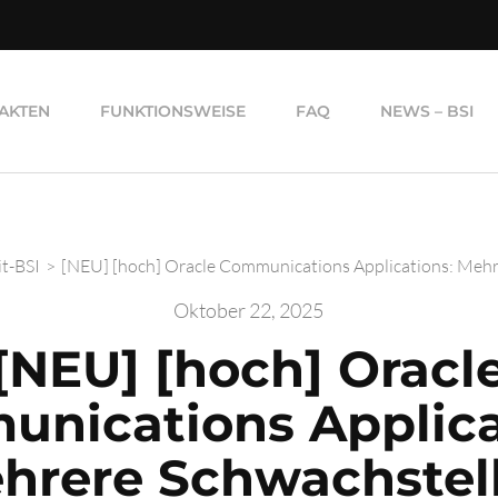
AKTEN
FUNKTIONSWEISE
FAQ
NEWS – BSI
it-BSI
>
[NEU] [hoch] Oracle Communications Applications: Mehr
Oktober 22, 2025
[NEU] [hoch] Oracl
nications Applica
hrere Schwachstel