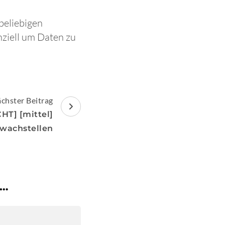
beliebigen
ziell um Daten zu
chster Beitrag
T] [mittel]
hwachstellen
 …