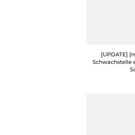
[UPDATE] [m
Schwachstelle 
S