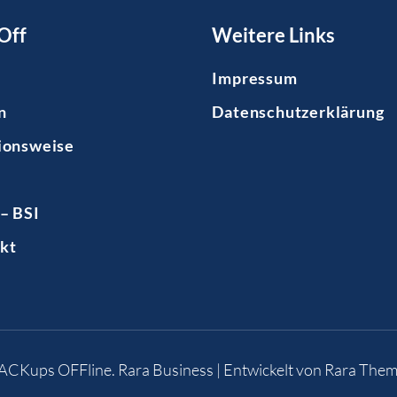
Off
Weitere Links
Impressum
n
Datenschutzerklärung
ionsweise
– BSI
kt
BACKups OFFline
.
Rara Business | Entwickelt von
Rara Them