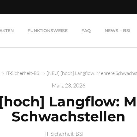
AKTEN
FUNKTIONSWEISE
FAQ
NEWS – BSI
>
IT-Sicherheit-BSI
>
[NEU] [hoch] Langflow: Mehrere Schwachst
März 23, 2026
[hoch] Langflow: 
Schwachstellen
IT-Sicherheit-BSI