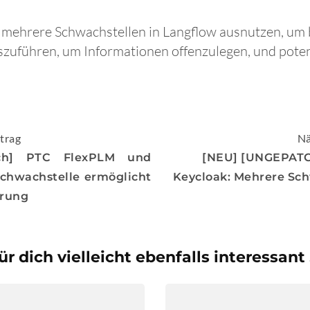
 mehrere Schwachstellen in Langflow ausnutzen, um 
uführen, um Informationen offenzulegen, und poten
igation
trag
Nä
ch] PTC FlexPLM und
[NEU] [UNGEPATCH
Schwachstelle ermöglicht
Keycloak: Mehrere Sc
rung
ür dich vielleicht ebenfalls interessant