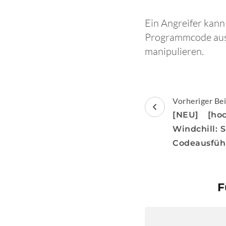
Ein Angreifer kann
Programmcode ausz
manipulieren.
Beitragsnav
Vorheriger Bei
[NEU] [ho
Windchill: 
Codeausfüh
F