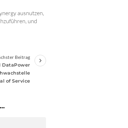
ynergy ausnutzen,
rchzuführen, und
chster Beitrag
BM DataPower
chwachstelle
l of Service
 …