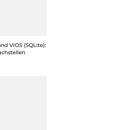
nd VIOS (SQLite):
chstellen