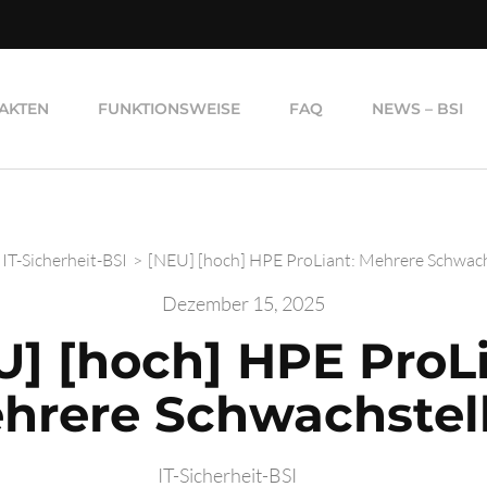
AKTEN
FUNKTIONSWEISE
FAQ
NEWS – BSI
IT-Sicherheit-BSI
>
[NEU] [hoch] HPE ProLiant: Mehrere Schwach
Dezember 15, 2025
U] [hoch] HPE ProLi
hrere Schwachstel
IT-Sicherheit-BSI