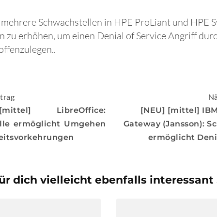
n mehrere Schwachstellen in HPE ProLiant und HPE S
en zu erhöhen, um einen Denial of Service Angriff du
ffenzulegen..
igation
trag
Nä
ittel] LibreOffice:
[NEU] [mittel] I
lle ermöglicht Umgehen
Gateway (Jansson): S
eitsvorkehrungen
ermöglicht Denia
ür dich vielleicht ebenfalls interessant