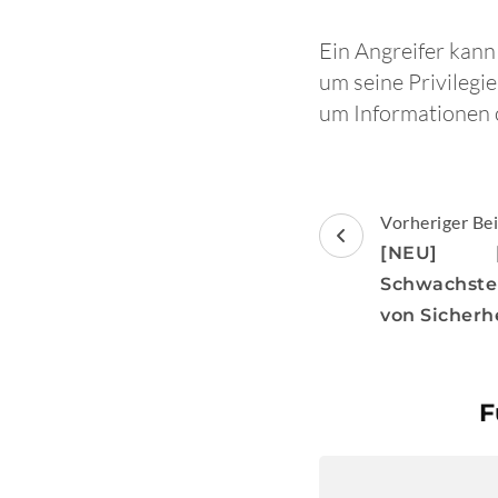
Ein Angreifer kan
um seine Privilegi
um Informationen o
Beitragsnav
Vorheriger Bei
[NEU] [m
Schwachste
von Sicherh
F