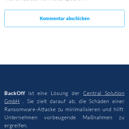
BackOff
ist eine Lösung der
Central Solution
GmbH
. Sie zielt darauf ab, die Schäden einer
Ransomware-Attacke zu minimalisieren und hilft
Unternehmen vorbeugende Maßnahmen zu
ergreifen.