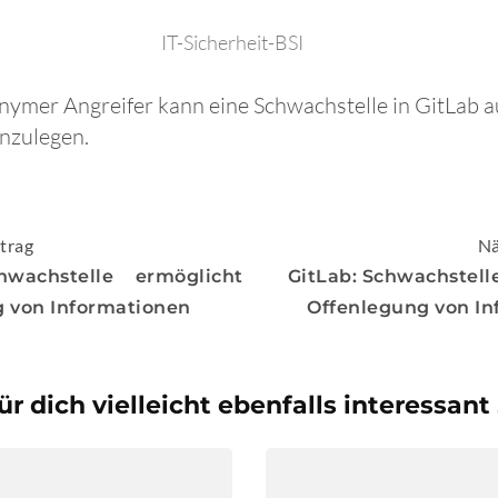
IT-Sicherheit-BSI
onymer Angreifer kann eine Schwachstelle in GitLab 
nzulegen.
igation
trag
Nä
hwachstelle ermöglicht
GitLab: Schwachstell
 von Informationen
Offenlegung von I
ür dich vielleicht ebenfalls interessant