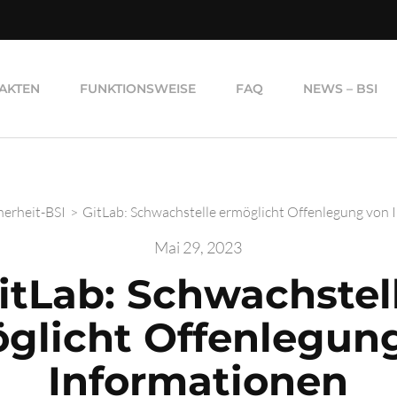
AKTEN
FUNKTIONSWEISE
FAQ
NEWS – BSI
herheit-BSI
>
GitLab: Schwachstelle ermöglicht Offenlegung von 
Mai 29, 2023
itLab: Schwachstel
glicht Offenlegun
Informationen