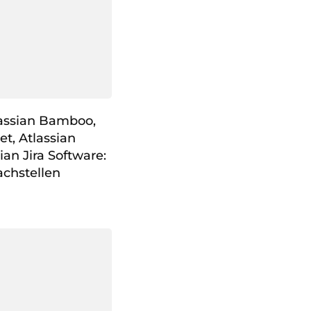
lassian Bamboo,
et, Atlassian
an Jira Software:
chstellen