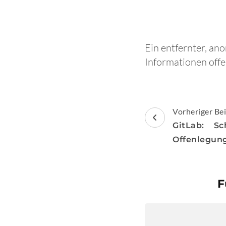
Ein entfernter, an
Informationen offe
Beitragsnav
Vorheriger Bei
GitLab: Sc
Offenlegung
F